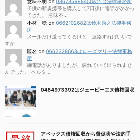
意味不明
on
0367359884は駿河台法律事務所
子供の新規携帯を購入して7日後に電話がかかっ
てきた。 意味不…
小林 稔
on
0662102682は鈴木康之法律事務
所
メールだけ送ってくるけど 連絡すればいいで
すか
匿名
on
0662328663はローズマリー法律事務
所
御電話がありましたが、疲れていて出られませ
んでした。 ベルタ…
0484973392はジェーピーエヌ債権回収
アペックス債権回収から督促状や法的手