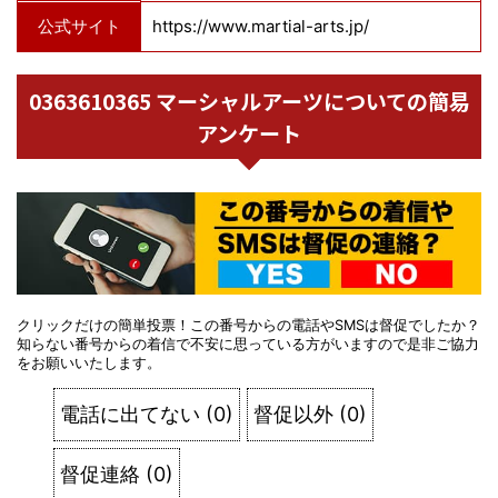
公式サイト
https://www.martial-arts.jp/
0363610365 マーシャルアーツについての簡易
アンケート
クリックだけの簡単投票！この番号からの電話やSMSは督促でしたか？
知らない番号からの着信で不安に思っている方がいますので是非ご協力
をお願いいたします。
電話に出てない
(
0
)
督促以外
(
0
)
督促連絡
(
0
)