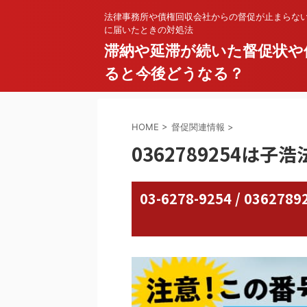
法律事務所や債権回収会社からの督促が止まらな
に届いたときの対処法
滞納や延滞が続いた督促状や
ると今後どうなる？
HOME
>
督促関連情報
>
0362789254は子
03-6278-9254 / 03