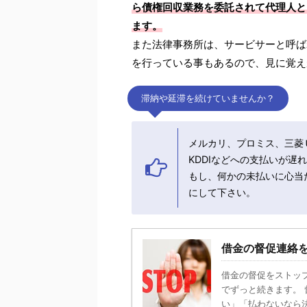
ら債権回収業務を委託されて代理人とし
ます。
また法律事務所は、サービサーと呼ば
を行っている事もあるので、見に覚え
滞納や延滞を続けていませんか？
メルカリ、プロミス、三菱
KDDIなどへの支払いが
もし、何かの未払いに心当た
にして下さい。
借金の督促連絡
借金の督促をストッ
でずっと続きます。
い」「払わないなら法