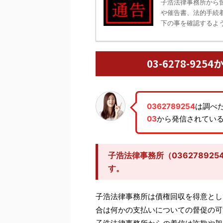
子浩法律事務所から
や催告書、法的手続
下の事を確認するよう
03-6278-9
0362789254
は調べ
03
から発信されてい
子浩法律事務所（03627892
す。
子浩法律事務所は債権回収を得意とし
合は何かの支払いについての督促の可