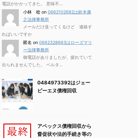
電話がかかってきた。 意味不…
小林 稔
on
0662102682は鈴木康
之法律事務所
メールだけ送ってくるけど 連絡す
ればいいですか
匿名
on
0662328663はローズマリ
ー法律事務所
御電話がありましたが、疲れていて
出られませんでした。 ベルタ…
0484973392はジェー
ピーエヌ債権回収
アペックス債権回収から
督促状や法的手続き等の