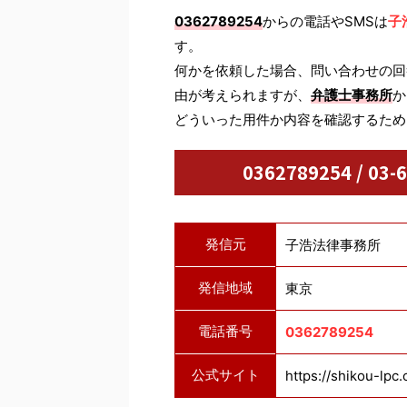
0362789254
からの電話やSMSは
子
す。
何かを依頼した場合、問い合わせの回
由が考えられますが、
弁護士事務所
か
どういった用件か内容を確認するため
0362789254 / 
発信元
子浩法律事務所
発信地域
東京
電話番号
0362789254
公式サイト
https://shikou-lpc