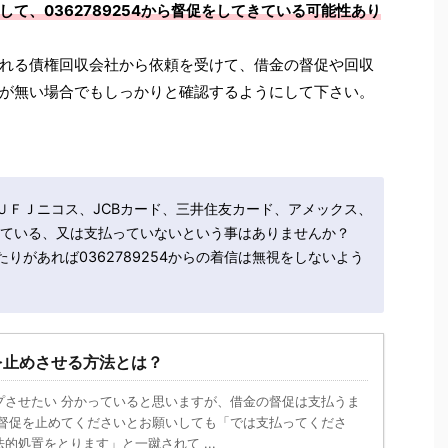
て、0362789254から督促をしてきている可能性あり
れる債権回収会社から依頼を受けて、借金の督促や回収
が無い場合でもしっかりと確認するようにして下さい。
ＵＦＪニコス、JCBカード、三井住友カード、アメックス、
遅れている、又は支払っていないという事はありませんか？
りがあれば0362789254からの着信は無視をしないよう
を止めさせる方法とは？
プさせたい 分かっていると思いますが、借金の督促は支払うま
 督促を止めてくださいとお願いしても「では支払ってくださ
的処置をとります」と一蹴されて ...