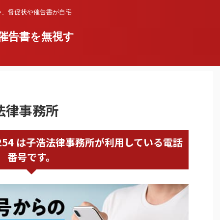
い、督促状や催告書が自宅
催告書を無視す
浩法律事務所
62789254 は子浩法律事務所が利用している電話
番号です。