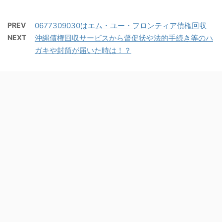
PREV
0677309030はエム・ユー・フロンティア債権回収
NEXT
沖縄債権回収サービスから督促状や法的手続き等のハ
ガキや封筒が届いた時は！？