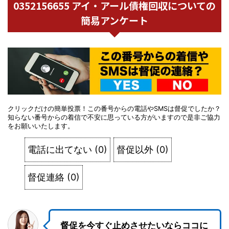
0352156655 アイ・アール債権回収についての
簡易アンケート
クリックだけの簡単投票！この番号からの電話やSMSは督促でしたか？
知らない番号からの着信で不安に思っている方がいますので是非ご協力
をお願いいたします。
電話に出てない
(
0
)
督促以外
(
0
)
督促連絡
(
0
)
督促を今すぐ止めさせたいならココに