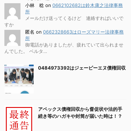
小林 稔
on
0662102682は鈴木康之法律事務
所
メールだけ送ってくるけど 連絡すればいいで
すか
匿名
on
0662328663はローズマリー法律事務
所
御電話がありましたが、疲れていて出られませ
んでした。 ベルタ…
0484973392はジェーピーエヌ債権回収
アペックス債権回収から督促状や法的手
続き等のハガキや封筒が届いた時は！？