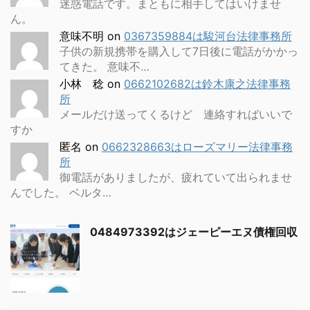
迷惑電話です。まともに相手してはいけませ
ん。
意味不明
on
0367359884は駿河台法律事務所
子供の新規携帯を購入して7日後に電話がかかっ
てきた。 意味不…
小林 稔
on
0662102682は鈴木康之法律事務
所
メールだけ送ってくるけど 連絡すればいいで
すか
匿名
on
0662328663はローズマリー法律事務
所
御電話がありましたが、疲れていて出られませ
んでした。 ベルタ…
0484973392はジェーピーエヌ債権回収