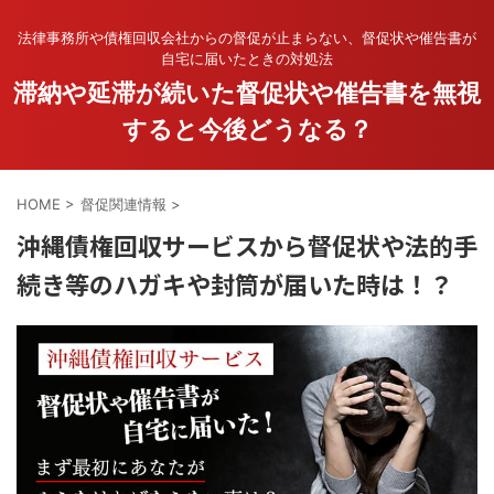
法律事務所や債権回収会社からの督促が止まらない、督促状や催告書が
自宅に届いたときの対処法
滞納や延滞が続いた督促状や催告書を無視
すると今後どうなる？
HOME
>
督促関連情報
>
沖縄債権回収サービスから督促状や法的手
続き等のハガキや封筒が届いた時は！？