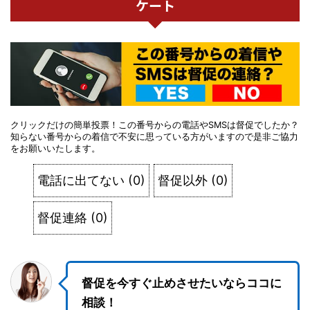
ケート
クリックだけの簡単投票！この番号からの電話やSMSは督促でしたか？
知らない番号からの着信で不安に思っている方がいますので是非ご協力
をお願いいたします。
電話に出てない
(
0
)
督促以外
(
0
)
督促連絡
(
0
)
督促を今すぐ止めさせたいならココに
相談！