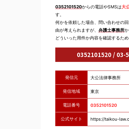
0352101520
からの電話やSMSは
大
す。
何かを依頼した場合、問い合わせの回
由が考えられますが、
弁護士事務所
か
どういった用件か内容を確認するため
0352101520 / 
発信元
大公法律事務所
発信地域
東京
電話番号
0352101520
公式サイト
https://taikou-law.