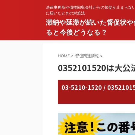
法律事務所や債権回収会社からの督促が止まらな
に届いたときの対処法
滞納や延滞が続いた督促状や
ると今後どうなる？
HOME
>
督促関連情報
>
0352101520は大
03-5210-1520 / 03