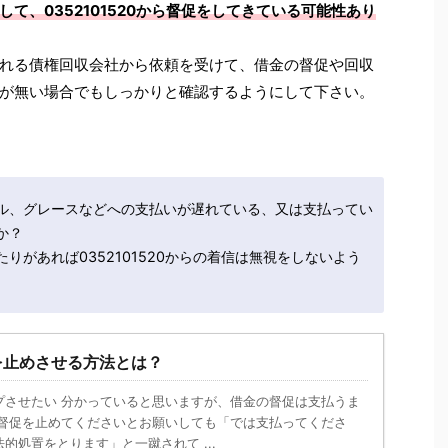
て、0352101520から督促をしてきている可能性あり
れる債権回収会社から依頼を受けて、借金の督促や回収
が無い場合でもしっかりと確認するようにして下さい。
ル、グレースなどへの支払いが遅れている、又は支払ってい
か？
りがあれば0352101520からの着信は無視をしないよう
を止めさせる方法とは？
プさせたい 分かっていると思いますが、借金の督促は支払うま
 督促を止めてくださいとお願いしても「では支払ってくださ
的処置をとります」と一蹴されて ...