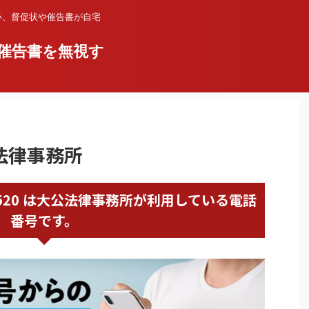
い、督促状や催告書が自宅
催告書を無視す
公法律事務所
52101520 は大公法律事務所が利用している電話
番号です。