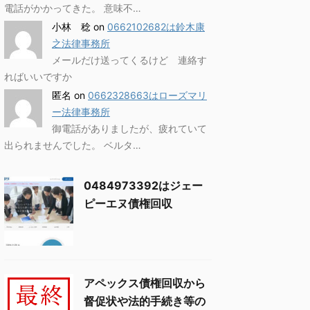
電話がかかってきた。 意味不…
小林 稔
on
0662102682は鈴木康
之法律事務所
メールだけ送ってくるけど 連絡す
ればいいですか
匿名
on
0662328663はローズマリ
ー法律事務所
御電話がありましたが、疲れていて
出られませんでした。 ベルタ…
0484973392はジェー
ピーエヌ債権回収
アペックス債権回収から
督促状や法的手続き等の