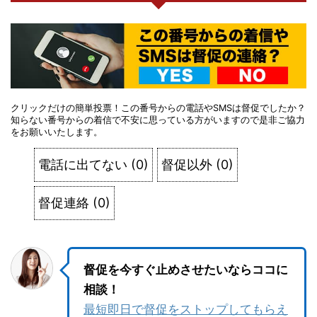
クリックだけの簡単投票！この番号からの電話やSMSは督促でしたか？
知らない番号からの着信で不安に思っている方がいますので是非ご協力
をお願いいたします。
電話に出てない
(
0
)
督促以外
(
0
)
督促連絡
(
0
)
督促を今すぐ止めさせたいならココに
相談！
最短即日で督促をストップしてもらえ