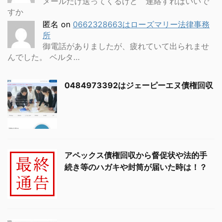
メールだけ送ってくるけど 連絡すればいいで
すか
匿名
on
0662328663はローズマリー法律事務
所
御電話がありましたが、疲れていて出られませ
んでした。 ベルタ…
0484973392はジェーピーエヌ債権回収
アペックス債権回収から督促状や法的手
続き等のハガキや封筒が届いた時は！？