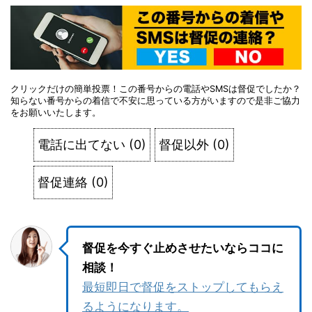
クリックだけの簡単投票！この番号からの電話やSMSは督促でしたか？
知らない番号からの着信で不安に思っている方がいますので是非ご協力
をお願いいたします。
電話に出てない
(
0
)
督促以外
(
0
)
督促連絡
(
0
)
督促を今すぐ止めさせたいならココに
相談！
最短即日で督促をストップしてもらえ
るようになります。