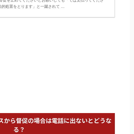
 督促を止めてくださいとお願いしても「では支払ってくださ
的処置をとります」と一蹴されて ...
スから督促の場合は電話に出ないとどうな
る？