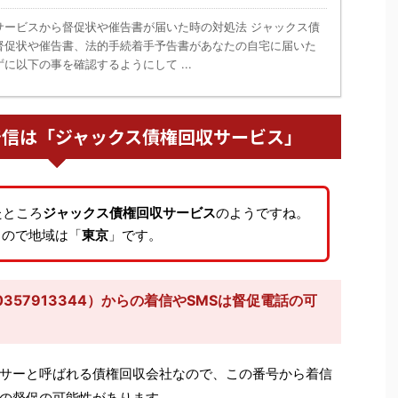
サービスから督促状や催告書が届いた時の対処法 ジャックス債
督促状や催告書、法的手続着手予告書があなたの自宅に届いた
に以下の事を確認するようにして ...
からの着信は「ジャックス債権回収サービス」
たところ
ジャックス債権回収サービス
のようですね。
るので地域は「
東京
」です。
57913344）からの着信やSMSは督促電話の可
サーと呼ばれる債権回収会社なので、この番号から着信
の督促の可能性があります。