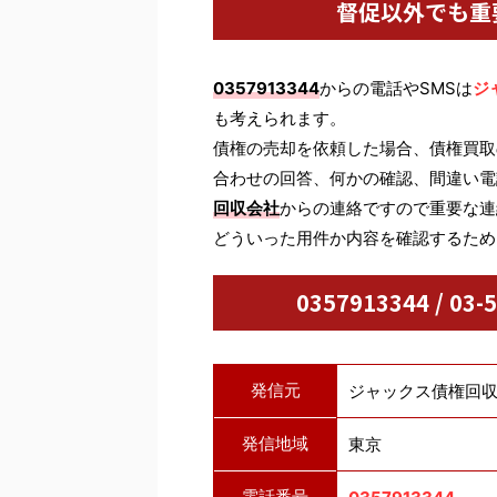
督促以外でも重
0357913344
からの電話やSMSは
ジ
も考えられます。
債権の売却を依頼した場合、債権買取
合わせの回答、何かの確認、間違い電
回収会社
からの連絡ですので重要な連
どういった用件か内容を確認するため
0357913344 / 
発信元
ジャックス債権回
発信地域
東京
電話番号