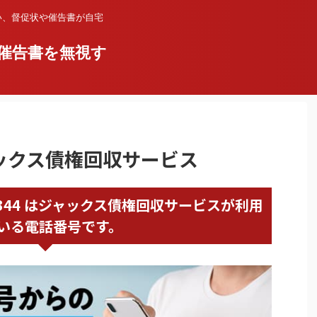
い、督促状や催告書が自宅
催告書を無視す
ジャックス債権回収サービス
57913344 はジャックス債権回収サービスが利用
いる電話番号です。