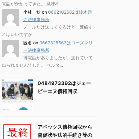
電話がかかってきた。 意味不…
小林 稔
on
0662102682は鈴木康
之法律事務所
メールだけ送ってくるけど 連絡す
ればいいですか
匿名
on
0662328663はローズマリ
ー法律事務所
御電話がありましたが、疲れていて
出られませんでした。 ベルタ…
0484973392はジェー
ピーエヌ債権回収
アペックス債権回収から
督促状や法的手続き等の