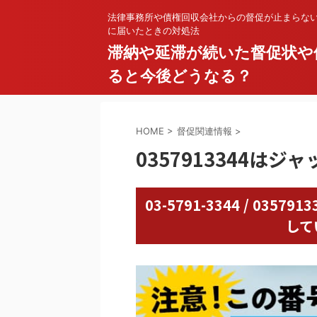
法律事務所や債権回収会社からの督促が止まらな
に届いたときの対処法
滞納や延滞が続いた督促状や
ると今後どうなる？
HOME
>
督促関連情報
>
0357913344は
03-5791-3344 / 03
して