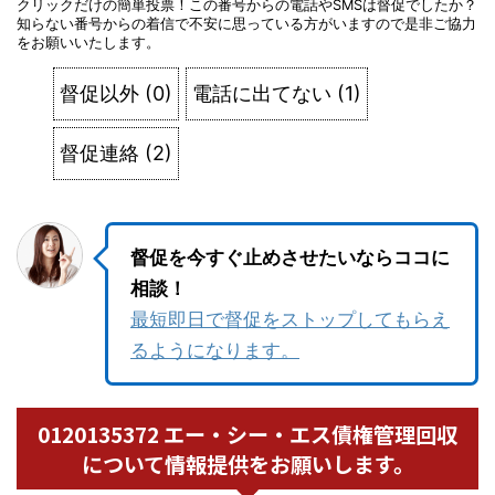
クリックだけの簡単投票！この番号からの電話やSMSは督促でしたか？
知らない番号からの着信で不安に思っている方がいますので是非ご協力
をお願いいたします。
督促以外
(
0
)
電話に出てない
(
1
)
督促連絡
(
2
)
督促を今すぐ止めさせたいならココに
相談！
最短即日で督促をストップしてもらえ
るようになります。
0120135372 エー・シー・エス債権管理回収
について情報提供をお願いします。