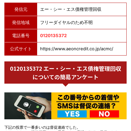
発信元
エー・シー・エス債権管理回収
発信地域
フリーダイヤルのため不明
電話番号
0120135372
公式サイト
https://www.aeoncredit.co.jp/acmc/
0120135372 エー・シー・エス債権管理回収
についての簡易アンケート
下記の投票で一番多いのは督促連絡でした。