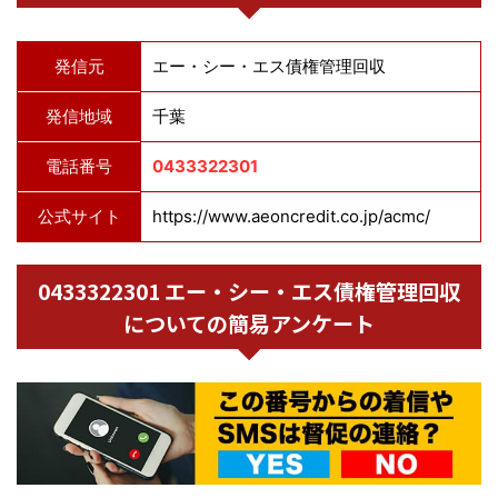
発信元
エー・シー・エス債権管理回収
発信地域
千葉
電話番号
0433322301
公式サイト
https://www.aeoncredit.co.jp/acmc/
0433322301 エー・シー・エス債権管理回収
についての簡易アンケート