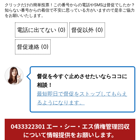
クリックだけの簡単投票！この番号からの電話やSMSは督促でしたか？
知らない番号からの着信で不安に思っている方がいますので是非ご協力
をお願いいたします。
電話に出てない
(
0
)
督促以外
(
0
)
督促連絡
(
0
)
督促を今すぐ止めさせたいならココに
相談！
最短即日で督促をストップしてもらえ
るようになります。
0433322301 エー・シー・エス債権管理回収
について情報提供をお願いします。