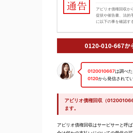
アビリオ債権回収か
促状や催告書、法的
に以下の事を確認する
0120-010-6
0120010667
は調べた
0120
から発信されて
アビリオ債権回収（0120010
ます。
アビリオ債権回収はサービサーと呼ば
合は何かの支払いについての督促の可