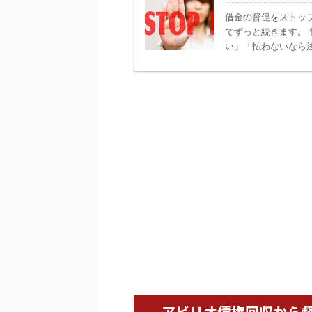
借金の督促をストッ
でずっと続きます。
い」「払わないなら法
アビリオ債権回収から