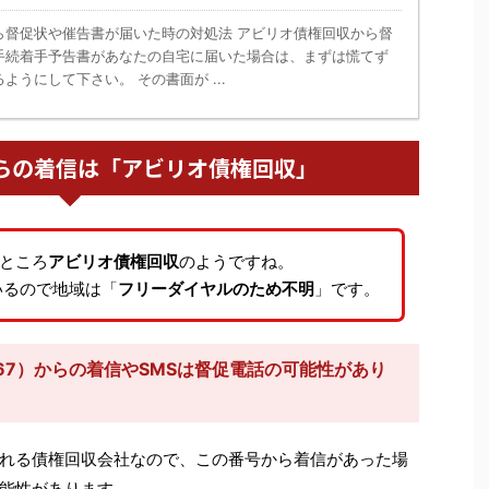
ら督促状や催告書が届いた時の対処法 アビリオ債権回収から督
手続着手予告書があなたの自宅に届いた場合は、まずは慌てず
ようにして下さい。 その書面が ...
67からの着信は「アビリオ債権回収」
ところ
アビリオ債権回収
のようですね。
いるので地域は「
フリーダイヤルのため不明
」です。
667）からの着信やSMSは督促電話の可能性があり
れる債権回収会社なので、この番号から着信があった場
能性があります。