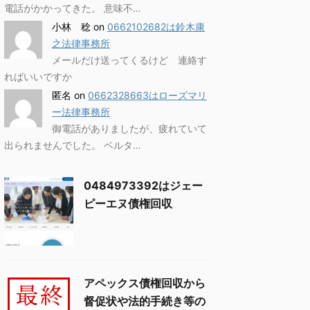
電話がかかってきた。 意味不…
小林 稔
on
0662102682は鈴木康
之法律事務所
メールだけ送ってくるけど 連絡す
ればいいですか
匿名
on
0662328663はローズマリ
ー法律事務所
御電話がありましたが、疲れていて
出られませんでした。 ベルタ…
0484973392はジェー
ピーエヌ債権回収
アペックス債権回収から
督促状や法的手続き等の