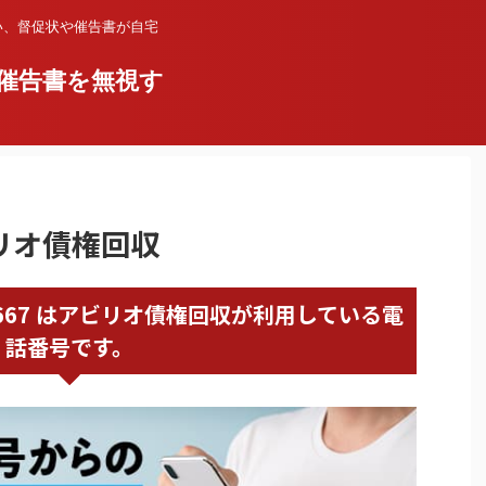
い、督促状や催告書が自宅
催告書を無視す
ビリオ債権回収
20010667 はアビリオ債権回収が利用している電
話番号です。