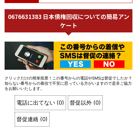
0676631383 日本債権回収についての簡易アン
ケート
クリックだけの簡単投票！この番号からの電話やSMSは督促でしたか？
知らない番号からの着信で不安に思っている方がいますので是非ご協力
をお願いいたします。
電話に出てない
(
0
)
督促以外
(
0
)
督促連絡
(
0
)