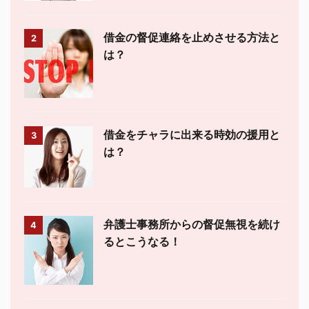
借金の督促連絡を止めさせる方法と
2
は？
借金をチャラに出来る時効の援用と
3
は？
弁護士事務所からの督促無視を続け
4
るとこうなる！