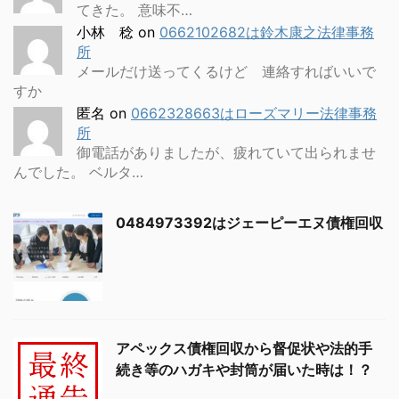
てきた。 意味不…
小林 稔
on
0662102682は鈴木康之法律事務
所
メールだけ送ってくるけど 連絡すればいいで
すか
匿名
on
0662328663はローズマリー法律事務
所
御電話がありましたが、疲れていて出られませ
んでした。 ベルタ…
0484973392はジェーピーエヌ債権回収
アペックス債権回収から督促状や法的手
続き等のハガキや封筒が届いた時は！？