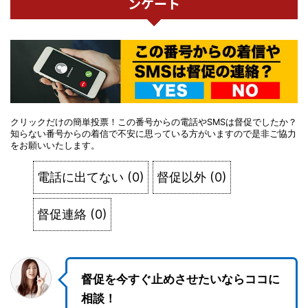
ンケート
クリックだけの簡単投票！この番号からの電話やSMSは督促でしたか？
知らない番号からの着信で不安に思っている方がいますので是非ご協力
をお願いいたします。
電話に出てない
(
0
)
督促以外
(
0
)
督促連絡
(
0
)
督促を今すぐ止めさせたいならココに
相談！