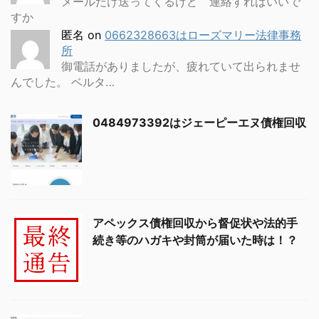
メールだけ送ってくるけど 連絡すればいいで
すか
匿名
on
0662328663はローズマリー法律事務
所
御電話がありましたが、疲れていて出られませ
んでした。 ベルタ…
0484973392はジェーピーエヌ債権回収
アペックス債権回収から督促状や法的手
続き等のハガキや封筒が届いた時は！？