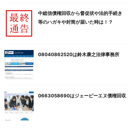
中総信債権回収から督促状や法的手続き
等のハガキや封筒が届いた時は！？
08040862520は鈴木康之法律事務所
0663058690はジェーピーエヌ債権回収