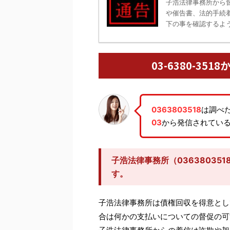
子浩法律事務所から
や催告書、法的手続
下の事を確認するよう
03-6380-3
0363803518
は調べ
03
から発信されてい
子浩法律事務所（03638035
す。
子浩法律事務所は債権回収を得意とし
合は何かの支払いについての督促の可