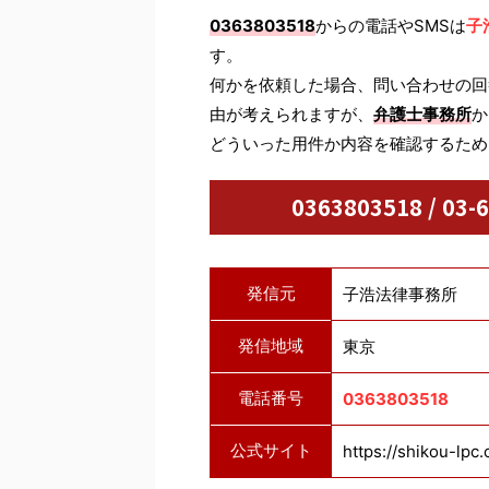
0363803518
からの電話やSMSは
子
す。
何かを依頼した場合、問い合わせの回
由が考えられますが、
弁護士事務所
か
どういった用件か内容を確認するため
0363803518 / 
発信元
子浩法律事務所
発信地域
東京
電話番号
0363803518
公式サイト
https://shikou-lpc