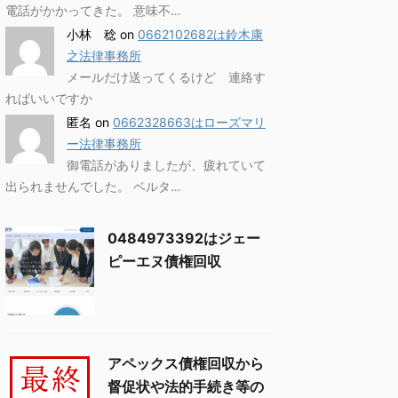
電話がかかってきた。 意味不…
小林 稔
on
0662102682は鈴木康
之法律事務所
メールだけ送ってくるけど 連絡す
ればいいですか
匿名
on
0662328663はローズマリ
ー法律事務所
御電話がありましたが、疲れていて
出られませんでした。 ベルタ…
0484973392はジェー
ピーエヌ債権回収
アペックス債権回収から
督促状や法的手続き等の