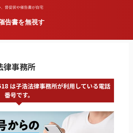
い、督促状や催告書が自宅
催告書を無視す
浩法律事務所
63803518 は子浩法律事務所が利用している電話
番号です。