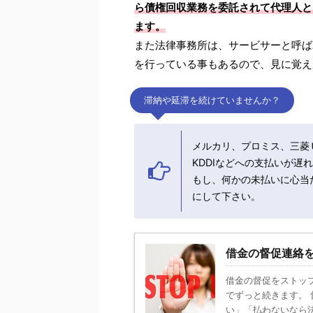
ら債権回収業務を委託されて代理人とし
ます。
また法律事務所は、サービサーと呼ば
を行っている事もあるので、見に覚え
滞納や延滞を続けていませんか？
メルカリ、プロミス、三菱
KDDIなどへの支払いが
もし、何かの未払いに心当た
にして下さい。
借金の督促連絡
借金の督促をストッ
でずっと続きます。
い」「払わないなら法