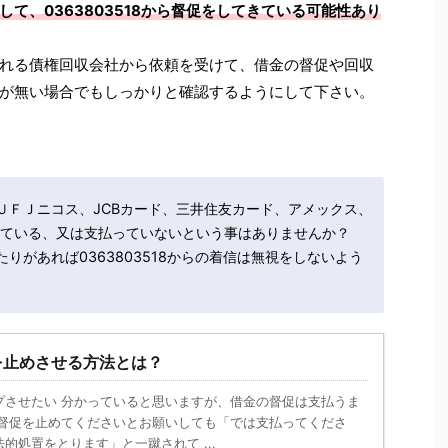
て、0363803518から督促をしてきている可能性あり
れる債権回収会社から依頼を受けて、借金の督促や回収
が無い場合でもしっかりと確認するようにして下さい。
ＵＦＪニコス、JCBカード、三井住友カード、アメックス、
遅れている、又は支払っていないという事はありませんか？
りがあれば0363803518からの着信は無視をしないよう
を止めさせる方法とは？
プさせたい 分かっていると思いますが、借金の督促は支払うま
 督促を止めてくださいとお願いしても「では支払ってくださ
的処置をとります」と一蹴されて ...