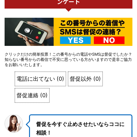
ンケート
クリックだけの簡単投票！この番号からの電話やSMSは督促でしたか？
知らない番号からの着信で不安に思っている方がいますので是非ご協力
をお願いいたします。
電話に出てない
(
0
)
督促以外
(
0
)
督促連絡
(
0
)
督促を今すぐ止めさせたいならココに
相談！