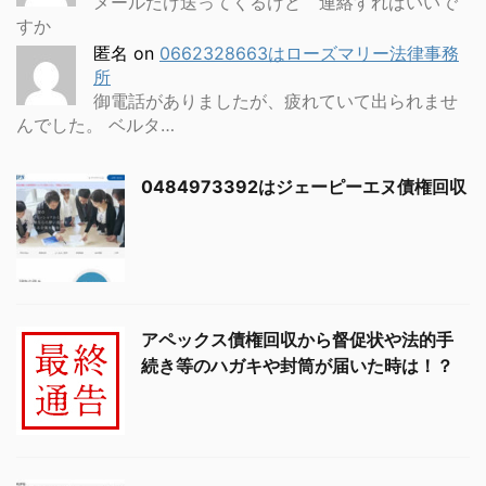
メールだけ送ってくるけど 連絡すればいいで
すか
匿名
on
0662328663はローズマリー法律事務
所
御電話がありましたが、疲れていて出られませ
んでした。 ベルタ…
0484973392はジェーピーエヌ債権回収
アペックス債権回収から督促状や法的手
続き等のハガキや封筒が届いた時は！？