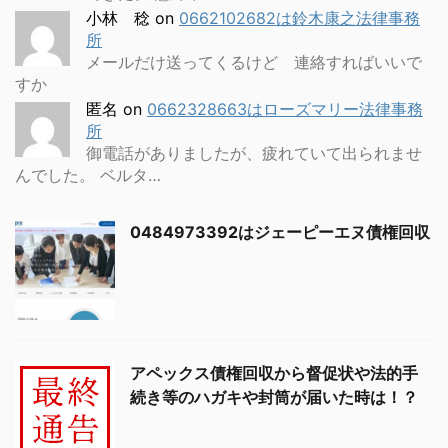
小林 稔
on
0662102682は鈴木康之法律事務
所
メールだけ送ってくるけど 連絡すればいいで
すか
匿名
on
0662328663はローズマリー法律事務
所
御電話がありましたが、疲れていて出られませ
んでした。 ベルタ…
0484973392はジェーピーエヌ債権回収
アペックス債権回収から督促状や法的手
続き等のハガキや封筒が届いた時は！？