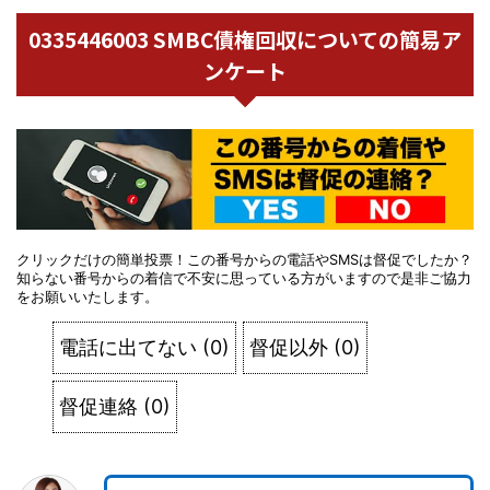
0335446003 SMBC債権回収についての簡易ア
ンケート
クリックだけの簡単投票！この番号からの電話やSMSは督促でしたか？
知らない番号からの着信で不安に思っている方がいますので是非ご協力
をお願いいたします。
電話に出てない
(
0
)
督促以外
(
0
)
督促連絡
(
0
)