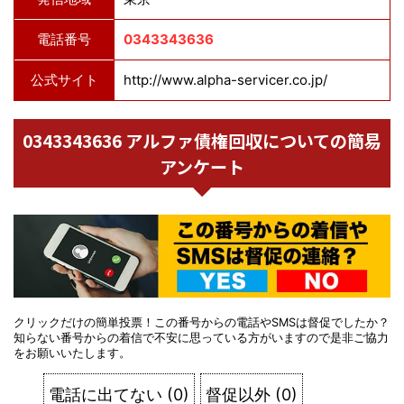
電話番号
0343343636
公式サイト
http://www.alpha-servicer.co.jp/
0343343636 アルファ債権回収についての簡易
アンケート
クリックだけの簡単投票！この番号からの電話やSMSは督促でしたか？
知らない番号からの着信で不安に思っている方がいますので是非ご協力
をお願いいたします。
電話に出てない
(
0
)
督促以外
(
0
)