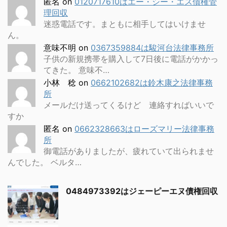
匿名
on
0120717610はエー・シー・エス債権管
理回収
迷惑電話です。まともに相手してはいけませ
ん。
意味不明
on
0367359884は駿河台法律事務所
子供の新規携帯を購入して7日後に電話がかかっ
てきた。 意味不…
小林 稔
on
0662102682は鈴木康之法律事務
所
メールだけ送ってくるけど 連絡すればいいで
すか
匿名
on
0662328663はローズマリー法律事務
所
御電話がありましたが、疲れていて出られませ
んでした。 ベルタ…
0484973392はジェーピーエヌ債権回収