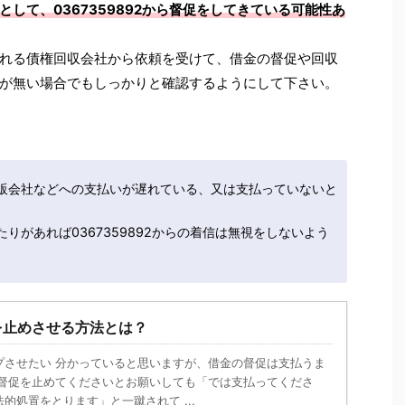
して、0367359892から督促をしてきている可能性あ
れる債権回収会社から依頼を受けて、借金の督促や回収
が無い場合でもしっかりと確認するようにして下さい。
販会社などへの支払いが遅れている、又は支払っていないと
りがあれば0367359892からの着信は無視をしないよう
を止めさせる方法とは？
プさせたい 分かっていると思いますが、借金の督促は支払うま
 督促を止めてくださいとお願いしても「では支払ってくださ
的処置をとります」と一蹴されて ...