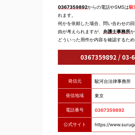
0367359892
からの電話やSMSは
駿
れます。
何かを依頼した場合、問い合わせの回
由が考えられますが、
弁護士事務所
か
どういった用件か内容を確認するため
0367359892 / 
発信元
駿河台法律事務所
発信地域
東京
電話番号
0367359892
公式サイト
https://www.suruga