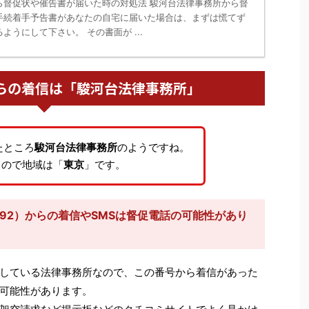
ら督促状や催告書が届いた時の対処法 駿河台法律事務所から督
手続着手予告書があなたの自宅に届いた場合は、まずは慌てず
ようにして下さい。 その書面が ...
92からの着信は「駿河台法律事務所」
たところ
駿河台法律事務所
のようですね。
るので地域は「
東京
」です。
892）からの着信やSMSは督促電話の可能性があり
している法律事務所なので、この番号から着信があった
可能性があります。