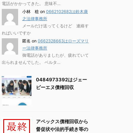
電話がかかってきた。 意味不…
小林 稔
on
0662102682は鈴木康
之法律事務所
メールだけ送ってくるけど 連絡す
ればいいですか
匿名
on
0662328663はローズマリ
ー法律事務所
御電話がありましたが、疲れていて
出られませんでした。 ベルタ…
0484973392はジェー
ピーエヌ債権回収
アペックス債権回収から
督促状や法的手続き等の