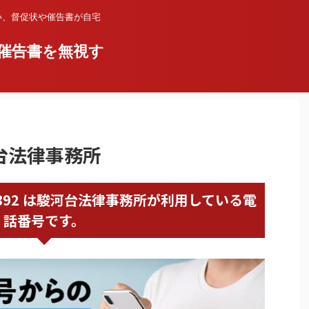
い、督促状や催告書が自宅
催告書を無視す
河台法律事務所
67359892 は駿河台法律事務所が利用している電
話番号です。