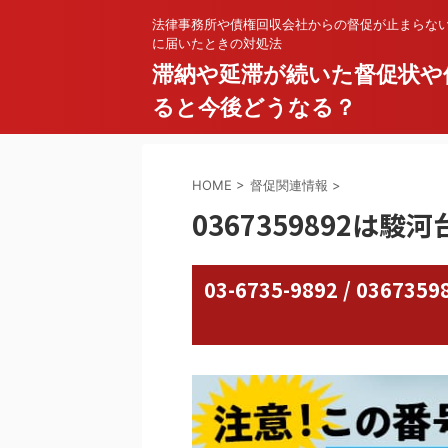
法律事務所や債権回収会社からの督促が止まらな
に届いたときの対処法
滞納や延滞が続いた督促状や
ると今後どうなる？
HOME
>
督促関連情報
>
0367359892は駿
03-6735-9892 / 03