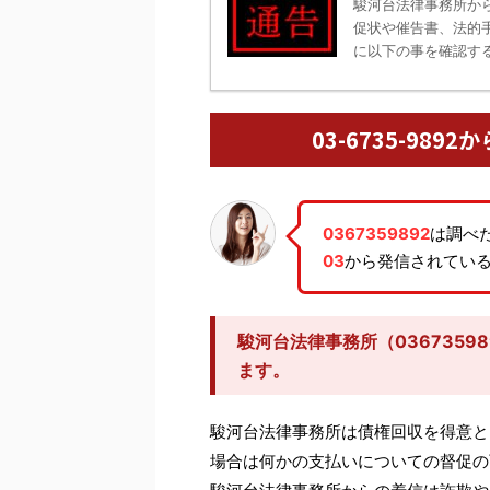
駿河台法律事務所か
促状や催告書、法的
に以下の事を確認する
03-6735-98
0367359892
は調べ
03
から発信されてい
駿河台法律事務所（0367359
ます。
駿河台法律事務所は債権回収を得意と
場合は何かの支払いについての督促の