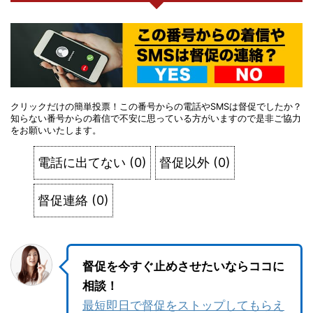
クリックだけの簡単投票！この番号からの電話やSMSは督促でしたか？
知らない番号からの着信で不安に思っている方がいますので是非ご協力
をお願いいたします。
電話に出てない
(
0
)
督促以外
(
0
)
督促連絡
(
0
)
督促を今すぐ止めさせたいならココに
相談！
最短即日で督促をストップしてもらえ