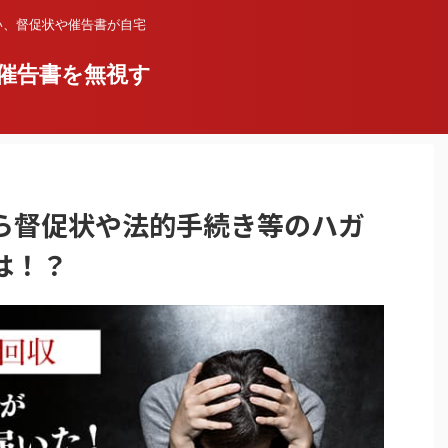
い、督促状や催告書が自宅
催告書を無視す
ら督促状や法的手続き等のハガ
は！？