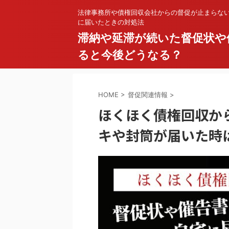
法律事務所や債権回収会社からの督促が止まらな
に届いたときの対処法
滞納や延滞が続いた督促状や
ると今後どうなる？
HOME
>
督促関連情報
>
ほくほく債権回収か
キや封筒が届いた時