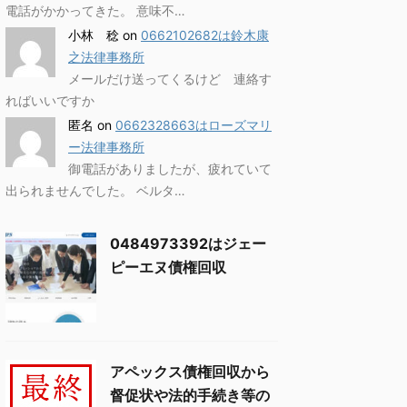
電話がかかってきた。 意味不…
小林 稔
on
0662102682は鈴木康
之法律事務所
メールだけ送ってくるけど 連絡す
ればいいですか
匿名
on
0662328663はローズマリ
ー法律事務所
御電話がありましたが、疲れていて
出られませんでした。 ベルタ…
0484973392はジェー
ピーエヌ債権回収
アペックス債権回収から
督促状や法的手続き等の